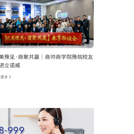
美豫见·商聚共赢｜商帅商学院豫皖校友
今日春分 | 请注
进立诺威
花粉预警！
看更多
查看更多