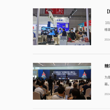
【
1
帷
械
2024
得
的
精
为
幕
技
2024
强
展