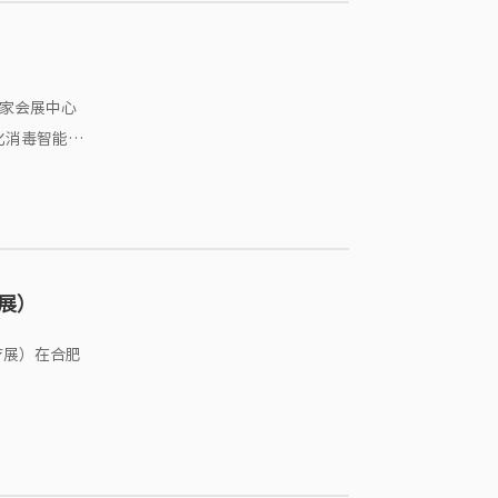
化消毒智能一
展）
疗展）在合肥