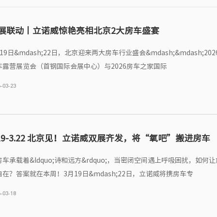
展联动丨立诺威惊艳亮相北京2大房车盛宴
19日&mdash;22日，北京迎来两大房车行业盛会&mdash;&mdash;20
车露营展览会（首钢国际会展中心）与2026房车之家国际
-03-23
.19-3.22 北京见！立诺威双展齐发，将“氧吧”搬进房车
房车承载着&ldquo;诗和远方&rdquo;，当密闭空间遇上呼吸困扰，如何
自在？答案就在本周！3月19日&mdash;22日，立诺威将携房车专
-03-18