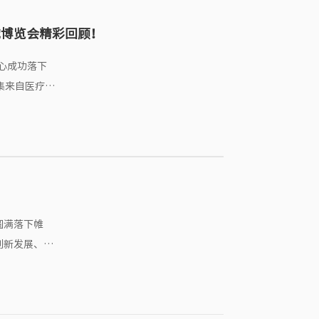
械博览会精彩回顾！
中心成功落下
集来自医疗器
新品发布！使
学术巅峰论道
圆满落下帷
创新发展、多
员到访方面增
起来回顾一下