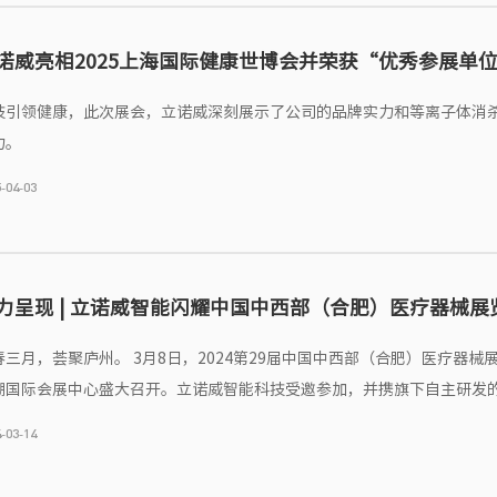
诺威亮相2025上海国际健康世博会并荣获“优秀参展单
技引领健康，此次展会，立诺威深刻展示了公司的品牌实力和等离子体消
力。
-04-03
力呈现 | 立诺威智能闪耀中国中西部（合肥）医疗器械展
春三月，荟聚庐州。 3月8日，2024第29届中国中西部（合肥）医疗器械
湖国际会展中心盛大召开。立诺威智能科技受邀参加，并携旗下自主研发
杀菌设备、核磁室消杀净化系统、微生物检测系统精彩亮相，吸引了众多
-03-14
众驻足参观。