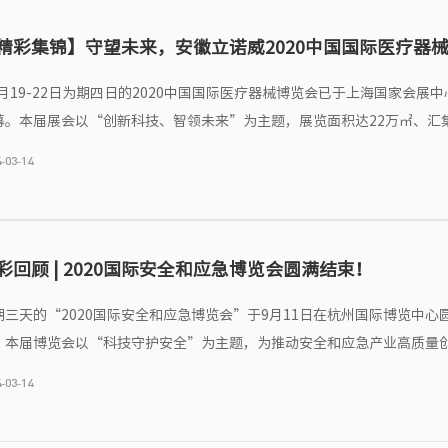
精彩集锦】守望未来，安徽立诺威2020中国国际医疗器
0月19-22日为期四日的2020中国国际医疗器械博览会已于上海国家会展
幕。本届展会以“创新科技、智领未来”为主题，展览面积达22万㎡、汇
全产业链的4000+品牌企业、60+场学术盛宴、300余位演讲嘉宾、千款
-03-14
CMEF2020真正意义上成为一场全球医疗行业欢聚的年度盛会、一座顶级
殿堂、一个洞见行业全貌的绝妙机会。
彩回顾 | 2020国际安全和应急博览会圆满结束！
期三天的“2020国际安全和应急博览会”于9月11日在杭州国际博览中心
。本届博览会以“科技守护安全”为主题，为推动安全和应急产业高质量
术融合赋能城市安全管理等行业发展按下快捷键！ 虽然本届展会在参展人
-03-14
了管控力度，但博览会依然吸引了各行各业的企业人士前来参观交流，一
会的精彩时刻吧！