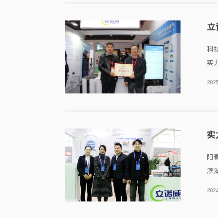
立
科
实
2025
实
阳
滨
毒
2024
观