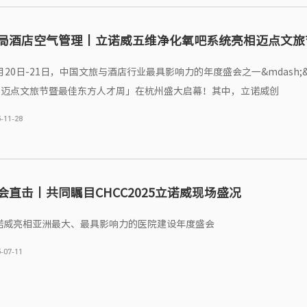
局酒店空气管理丨立诺威五维净化氧吧系统亮相迈点文旅
月20日-21日，中国文旅与酒店行业最具影响力的年度盛会之一&mdash;&m
25迈点文旅节暨最佳东方人才周」在杭州盛大启幕！其中，立诺威创
-11-28
会直击丨共同瞩目CHCC2025立诺威现场盛况
诺威亮相亚洲最大、最具影响力的医院建设年度盛会
-07-11