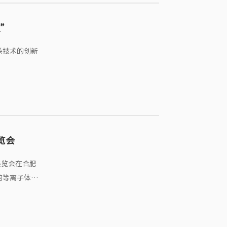
位”
杀技术的创新
览会
展览会在合肥
的等离子体消
参观者和专业